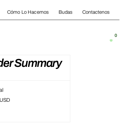
Cómo Lo Hacemos
Budas
Contactenos
Cómo Lo Hacemos
Budas
Contactenos
0
der Summary
al
 USD